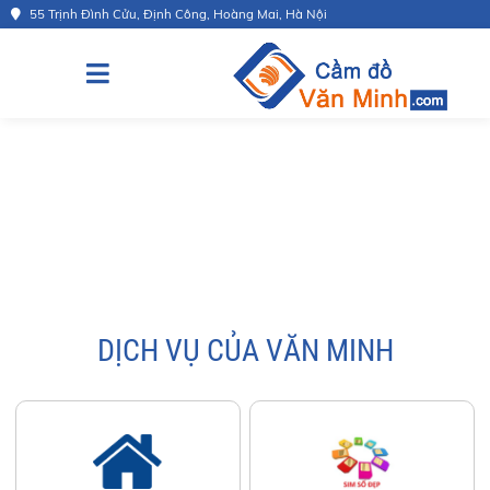
55 Trịnh Đình Cửu, Định Công, Hoàng Mai, Hà Nội
DỊCH VỤ CỦA VĂN MINH