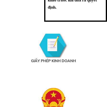
khảo trước khi đưa ra quyết
định.
GIẤY PHÉP KINH DOANH