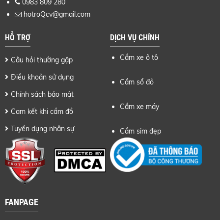
0983 809 280
hotroQcv@gmail.com
HỖ TRỢ
DỊCH VỤ CHÍNH
Cầm xe ô tô
Câu hỏi thường gặp
Điều khoản sử dụng
Cầm sổ đỏ
Chính sách bảo mật
Cầm xe máy
Cam kết khi cầm đồ
Tuyển dụng nhân sự
Cầm sim đẹp
FANPAGE