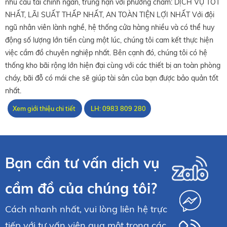
nhu cầu tài chính ngắn, trung hạn với phương châm: DỊCH VỤ TỐT
NHẤT, LÃI SUẤT THẤP NHẤT, AN TOÀN TIỆN LỢI NHẤT Với đội
ngũ nhân viên lành nghề, hệ thống cửa hàng nhiều và có thể huy
động số lượng lớn tiền cùng một lúc, chúng tôi cam kết thực hiện
việc cầm đồ chuyên nghiệp nhất. Bên cạnh đó, chúng tôi có hệ
thống kho bãi rộng lớn hiện đại cùng với các thiết bị an toàn phòng
cháy, bãi đỗ có mái che sẽ giúp tài sản của bạn được bảo quản tốt
nhất.
Xem giới thiệu chi tiết
LH: 0983 809 280
Bạn cần tư vấn dịch vụ
cầm đồ của chúng tôi?
Cách nhanh nhất, vui lòng liên hệ trực
tiếp với tư vấn viên qua một trong các